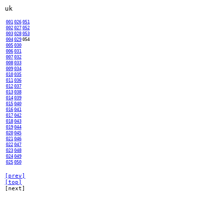
uk
001
026
051
002
027
052
003
028
053
004
029
054
005
030
006
031
007
032
008
033
009
034
010
035
011
036
012
037
013
038
014
039
015
040
016
041
017
042
018
043
019
044
020
045
021
046
022
047
023
048
024
049
025
050
[prev]
[top]
[next]