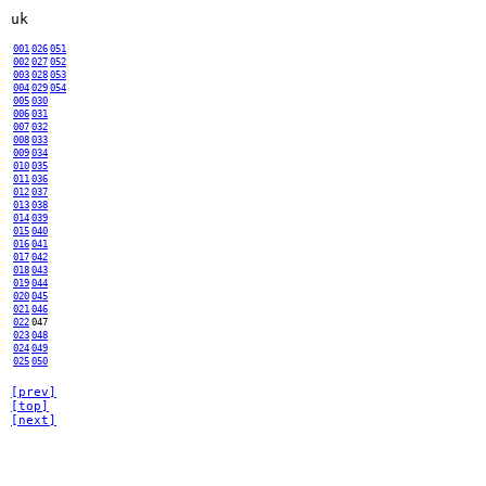
uk
001
026
051
002
027
052
003
028
053
004
029
054
005
030
006
031
007
032
008
033
009
034
010
035
011
036
012
037
013
038
014
039
015
040
016
041
017
042
018
043
019
044
020
045
021
046
022
047
023
048
024
049
025
050
[prev]
[top]
[next]