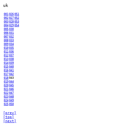
uk
001
026
051
002
027
052
003
028
053
004
029
054
005
030
006
031
007
032
008
033
009
034
010
035
011
036
012
037
013
038
014
039
015
040
016
041
017
042
018
043
019
044
020
045
021
046
022
047
023
048
024
049
025
050
[prev]
[top]
[next]