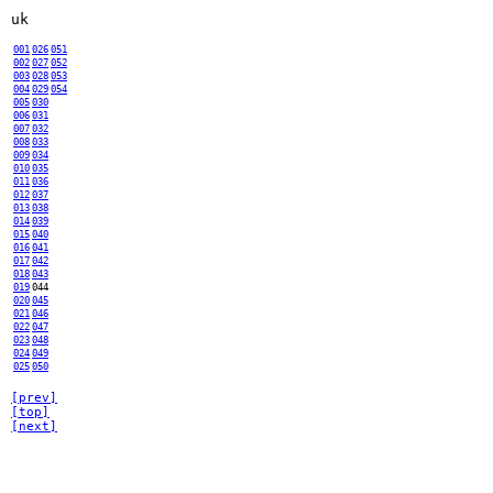
uk
001
026
051
002
027
052
003
028
053
004
029
054
005
030
006
031
007
032
008
033
009
034
010
035
011
036
012
037
013
038
014
039
015
040
016
041
017
042
018
043
019
044
020
045
021
046
022
047
023
048
024
049
025
050
[prev]
[top]
[next]