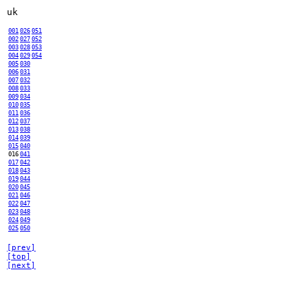
uk
001
026
051
002
027
052
003
028
053
004
029
054
005
030
006
031
007
032
008
033
009
034
010
035
011
036
012
037
013
038
014
039
015
040
016
041
017
042
018
043
019
044
020
045
021
046
022
047
023
048
024
049
025
050
[prev]
[top]
[next]