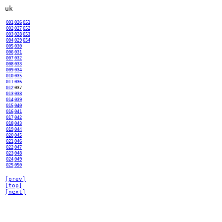
uk
001
026
051
002
027
052
003
028
053
004
029
054
005
030
006
031
007
032
008
033
009
034
010
035
011
036
012
037
013
038
014
039
015
040
016
041
017
042
018
043
019
044
020
045
021
046
022
047
023
048
024
049
025
050
[prev]
[top]
[next]