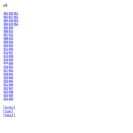
uk
001
026
051
002
027
052
003
028
053
004
029
054
005
030
006
031
007
032
008
033
009
034
010
035
011
036
012
037
013
038
014
039
015
040
016
041
017
042
018
043
019
044
020
045
021
046
022
047
023
048
024
049
025
050
[prev]
[top]
[next]