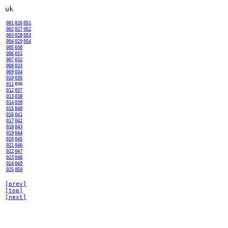
uk
001
026
051
002
027
052
003
028
053
004
029
054
005
030
006
031
007
032
008
033
009
034
010
035
011
036
012
037
013
038
014
039
015
040
016
041
017
042
018
043
019
044
020
045
021
046
022
047
023
048
024
049
025
050
[prev]
[top]
[next]