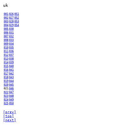
uk
001
026
051
002
027
052
003
028
053
004
029
054
005
030
006
031
007
032
008
033
009
034
010
035
011
036
012
037
013
038
014
039
015
040
016
041
017
042
018
043
019
044
020
045
021
046
022
047
023
048
024
049
025
050
[prev]
[top]
[next]