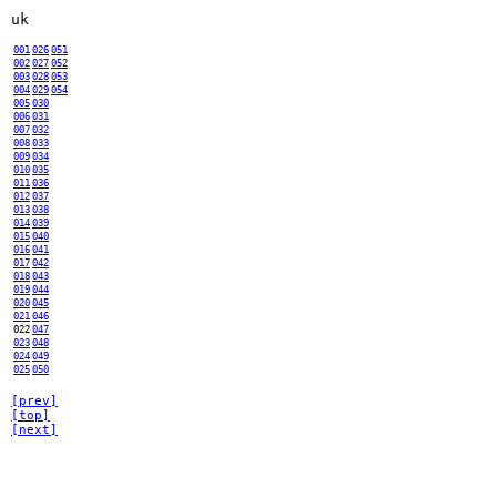
uk
001
026
051
002
027
052
003
028
053
004
029
054
005
030
006
031
007
032
008
033
009
034
010
035
011
036
012
037
013
038
014
039
015
040
016
041
017
042
018
043
019
044
020
045
021
046
022
047
023
048
024
049
025
050
[prev]
[top]
[next]