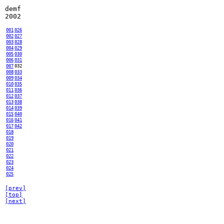
demf
2002
001
026
002
027
003
028
004
029
005
030
006
031
007
032
008
033
009
034
010
035
011
036
012
037
013
038
014
039
015
040
016
041
017
042
018
019
020
021
022
023
024
025
[prev]
[top]
[next]