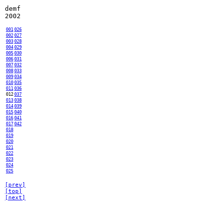
demf
2002
001
026
002
027
003
028
004
029
005
030
006
031
007
032
008
033
009
034
010
035
011
036
012
037
013
038
014
039
015
040
016
041
017
042
018
019
020
021
022
023
024
025
[prev]
[top]
[next]