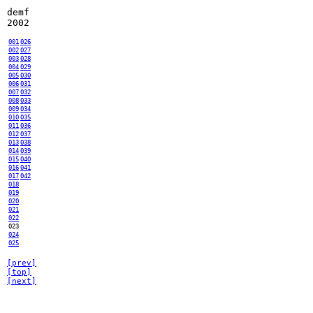
demf
2002
001
026
002
027
003
028
004
029
005
030
006
031
007
032
008
033
009
034
010
035
011
036
012
037
013
038
014
039
015
040
016
041
017
042
018
019
020
021
022
023
024
025
[prev]
[top]
[next]