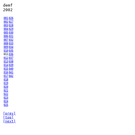
demf
2002
001
026
002
027
003
028
004
029
005
030
006
031
007
032
008
033
009
034
010
035
011
036
012
037
013
038
014
039
015
040
016
041
017
042
018
019
020
021
022
023
024
025
[prev]
[top]
[next]