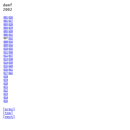
demf
2002
001
026
002
027
003
028
004
029
005
030
006
031
007
032
008
033
009
034
010
035
011
036
012
037
013
038
014
039
015
040
016
041
017
042
018
019
020
021
022
023
024
025
[prev]
[top]
[next]