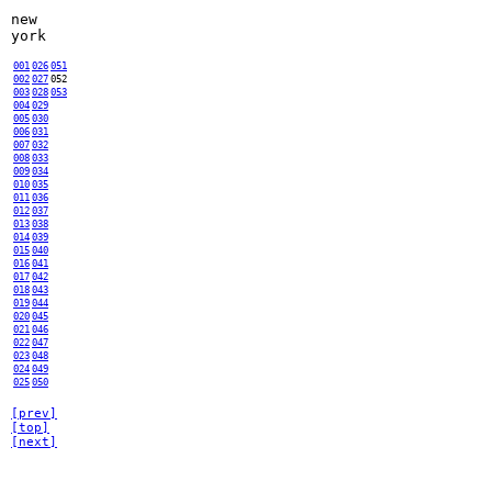
new
york
001
026
051
002
027
052
003
028
053
004
029
005
030
006
031
007
032
008
033
009
034
010
035
011
036
012
037
013
038
014
039
015
040
016
041
017
042
018
043
019
044
020
045
021
046
022
047
023
048
024
049
025
050
[prev]
[top]
[next]