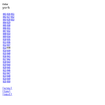
new
york
001
026
051
002
027
052
003
028
053
004
029
005
030
006
031
007
032
008
033
009
034
010
035
011
036
012
037
013
038
014
039
015
040
016
041
017
042
018
043
019
044
020
045
021
046
022
047
023
048
024
049
025
050
[prev]
[top]
[next]