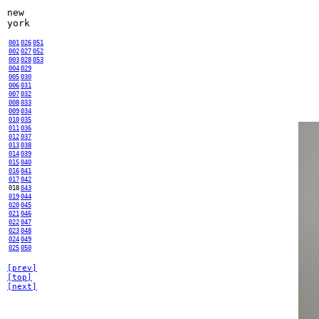
new
york
001
026
051
002
027
052
003
028
053
004
029
005
030
006
031
007
032
008
033
009
034
010
035
011
036
012
037
013
038
014
039
015
040
016
041
017
042
018
043
019
044
020
045
021
046
022
047
023
048
024
049
025
050
[prev]
[top]
[next]