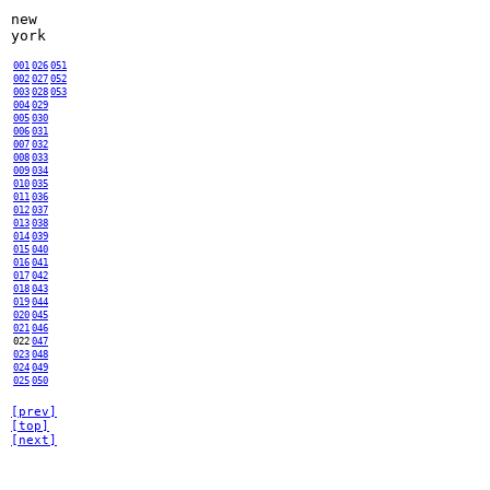
new
york
001
026
051
002
027
052
003
028
053
004
029
005
030
006
031
007
032
008
033
009
034
010
035
011
036
012
037
013
038
014
039
015
040
016
041
017
042
018
043
019
044
020
045
021
046
022
047
023
048
024
049
025
050
[prev]
[top]
[next]