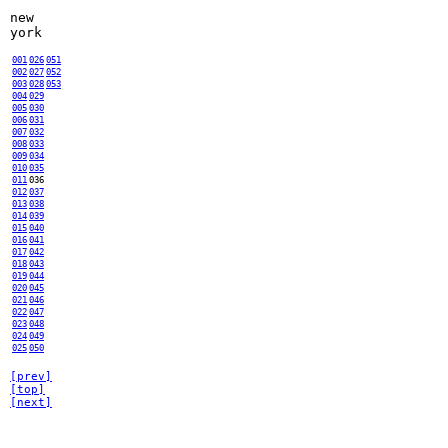
new
york
001
026
051
002
027
052
003
028
053
004
029
005
030
006
031
007
032
008
033
009
034
010
035
011
036
012
037
013
038
014
039
015
040
016
041
017
042
018
043
019
044
020
045
021
046
022
047
023
048
024
049
025
050
[prev]
[top]
[next]