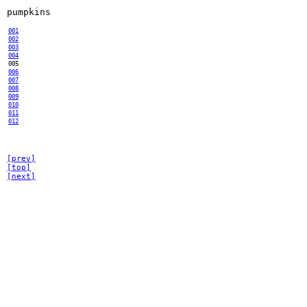
pumpkins
001
002
003
004
005
006
007
008
009
010
011
012
[prev]
[top]
[next]