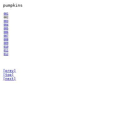
pumpkins
001
002
003
004
005
006
007
008
009
010
011
012
[prev]
[top]
[next]