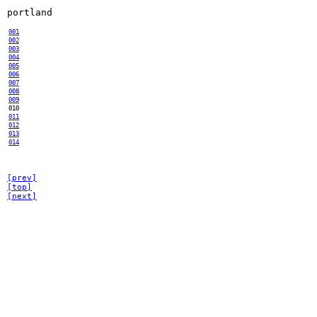
portland
001
002
003
004
005
006
007
008
009
010
011
012
013
014
[prev]
[top]
[next]