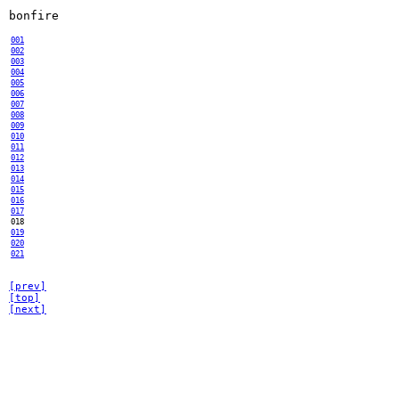
bonfire
001
002
003
004
005
006
007
008
009
010
011
012
013
014
015
016
017
018
019
020
021
[prev]
[top]
[next]