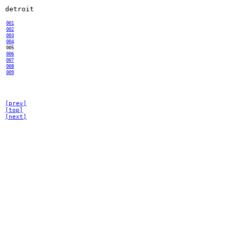
detroit
001
002
003
004
005
006
007
008
009
[prev]
[top]
[next]